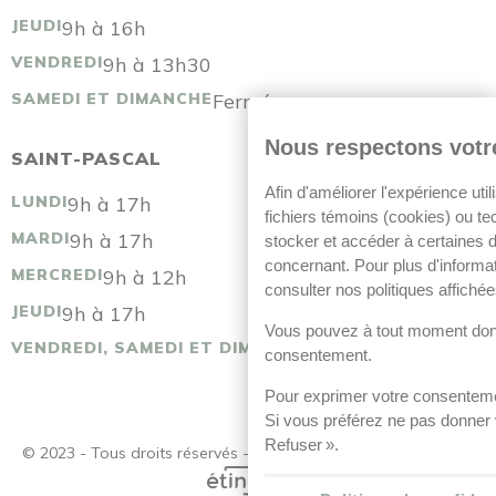
JEUDI
9h à 16h
VENDREDI
9h à 13h30
SAMEDI ET DIMANCHE
Fermé
Nous respectons votre
SAINT-PASCAL
Afin d'améliorer l'expérience util
LUNDI
9h à 17h
fichiers témoins (cookies) ou te
MARDI
9h à 17h
stocker et accéder à certaines
concernant. Pour plus d'informat
MERCREDI
9h à 12h
consulter nos politiques affiché
JEUDI
9h à 17h
Vous pouvez à tout moment donne
VENDREDI, SAMEDI ET DIMANCHE
Fermé
consentement.
Pour exprimer votre consentemen
Si vous préférez ne pas donner 
Refuser ».
© 2023 - Tous droits réservés -
Conception et réalisation