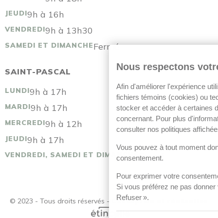
JEUDI
9h à 16h
VENDREDI
9h à 13h30
SAMEDI ET DIMANCHE
Fermé
Nous respectons votre
SAINT-PASCAL
Afin d'améliorer l'expérience util
LUNDI
9h à 17h
fichiers témoins (cookies) ou te
MARDI
9h à 17h
stocker et accéder à certaines
concernant. Pour plus d'informat
MERCREDI
9h à 12h
consulter nos politiques affiché
JEUDI
9h à 17h
Vous pouvez à tout moment donne
VENDREDI, SAMEDI ET DIMANCHE
Fermé
consentement.
Pour exprimer votre consentemen
Si vous préférez ne pas donner 
Refuser ».
© 2023 - Tous droits réservés -
Conception et réalisation